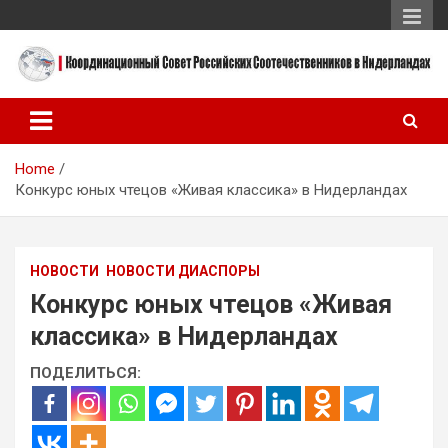
Skip
to
content
Координационный Совет Российских Соотечественников в
Координационный Совет
Нидерландах
Российских
Home
Соотечественников в
Конкурс юных чтецов «Живая классика» в Нидерландах
Нидерландах
НОВОСТИ
НОВОСТИ ДИАСПОРЫ
Конкурс юных чтецов «Живая
классика» в Нидерландах
ПОДЕЛИТЬСЯ: