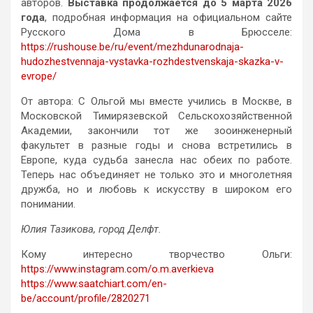
авторов.
Выставка продолжается до 5 марта 2026
года
, подробная информация на официальном сайте
Русского Дома в Брюсселе:
https://rushouse.be/ru/event/mezhdunarodnaja-
hudozhestvennaja-vystavka-rozhdestvenskaja-skazka-v-
evrope/
От автора: С Ольгой мы вместе учились в Москве, в
Московской Тимирязевской Сельскохозяйственной
Академии, закончили тот же зооинженерный
факультет в разные годы и снова встретились в
Европе, куда судьба занесла нас обеих по работе.
Теперь нас объединяет не только это и многолетняя
дружба, но и любовь к искусству в широком его
понимании.
Юлия Тазикова, город Делфт.
Кому интересно творчество Ольги:
https://www.instagram.com/o.m.averkieva
https://www.saatchiart.com/en-
be/account/profile/2820271