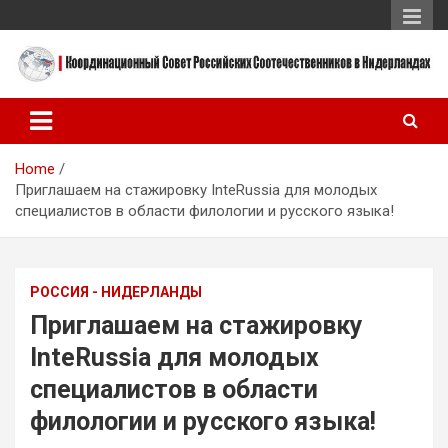
Skip
to
content
Координационный Совет Российских Соотечественников в
Координационный Совет
Нидерландах
Российских
Home
Соотечественников в
Приглашаем на стажировку InteRussia для молодых
Нидерландах
специалистов в области филологии и русского языка!
РОССИЯ - НИДЕРЛАНДЫ
Приглашаем на стажировку
InteRussia для молодых
специалистов в области
филологии и русского языка!