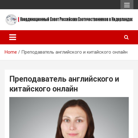
Skip
to
content
Координационный Совет Российских Соотечественников в
Координационный Совет
Нидерландах
Российских
Home
Преподаватель английского и китайского онлайн
Соотечественников в
Нидерландах
Преподаватель английского и
китайского онлайн