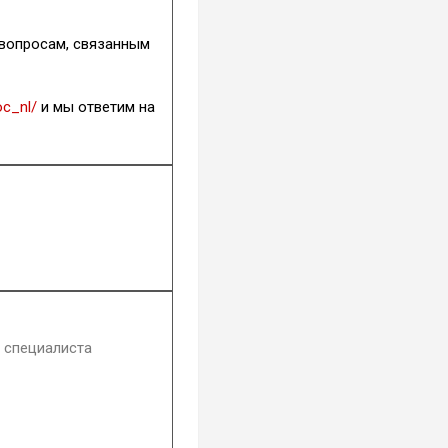
 вопросам, связанным
oc_nl/
и мы ответим на
г специалиста