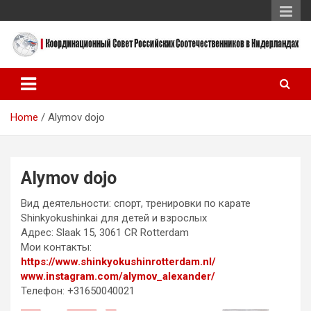
Skip
to
content
Координационный Совет Российских Соотечественников в
Координационный Совет
Нидерландах
Российских
Home
Alymov dojo
Соотечественников в
Нидерландах
Alymov dojo
Вид деятельности: спорт, тренировки по карате
Shinkyokushinkai для детей и взрослых
Адрес: Slaak 15, 3061 CR Rotterdam
Мои контакты:
https://www.shinkyokushinrotterdam.nl/
www.instagram.com/alymov_alexander/
Телефон: +31650040021