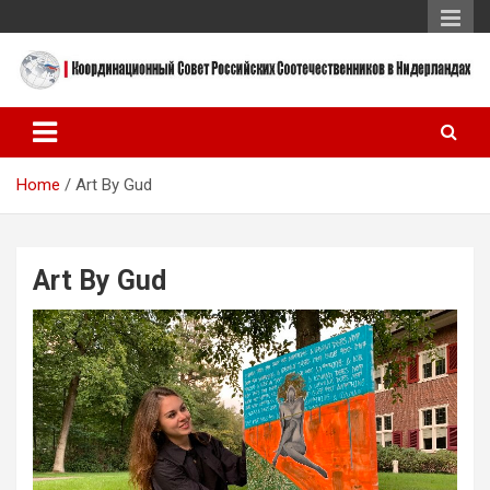
Skip
to
content
Координационный Совет Российских Соотечественников в
Координационный Совет
Нидерландах
Российских
Home
Art By Gud
Соотечественников в
Нидерландах
Art By Gud