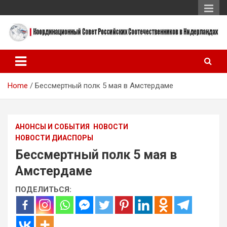
Skip
to
content
Координационный Совет Российских Соотечественников в
Координационный Совет
Нидерландах
Российских
Home
Бессмертный полк 5 мая в Амстердаме
Соотечественников в
Нидерландах
АНОНСЫ И СОБЫТИЯ
НОВОСТИ
НОВОСТИ ДИАСПОРЫ
Бессмертный полк 5 мая в
Амстердаме
ПОДЕЛИТЬСЯ: