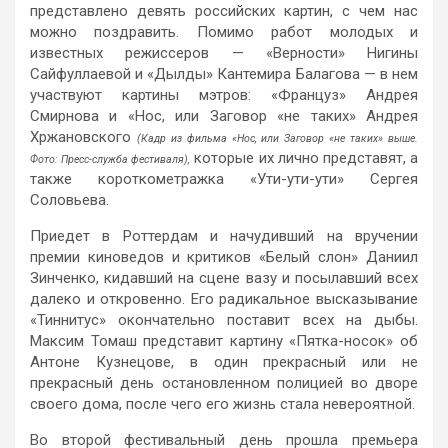
представлено девять российских картин, с чем нас
можно поздравить. Помимо работ молодых и
известных режиссеров — «Верности» Нигины
Сайфуллаевой и «Дылды» Кантемира Балагова — в нем
участвуют картины мэтров: «Француз» Андрея
Смирнова и «Нос, или Заговор «не таких» Андрея
Хржановского
(Кадр из фильма «Нос, или Заговор «не таких» выше.
которые их лично представят, а
Фото: Пресс-служба фестиваля),
также короткометражка «Ути-ути-ути» Сергея
Соловьева.
Приедет в Роттердам и начудивший на вручении
премии киноведов и критиков «Белый слон» Даниил
Зинченко, кидавший на сцене вазу и посылавший всех
далеко и откровенно. Его радикальное высказывание
«Тиннитус» окончательно поставит всех на дыбы.
Максим Томаш представит картину «Пятка-носок» об
Антоне Кузнецове, в один прекрасный или не
прекрасный день остановленном полицией во дворе
своего дома, после чего его жизнь стала невероятной.
Во второй фестивальный день прошла премьера