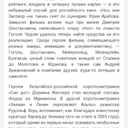
рейтинге, входила в четверку лучших картин — и это
небывалый случай для российского кино. «Нос, или
Заговор «не таких» снят по сценарию Юрия Арабова.
Замысел фильма возник еще при жизни Дмитрия
Шостаковича, написавшего оперу «Нос» по повести
Гоголя. Чудом удалось теперь найти средства на его
реализацию. Среди героев фильма, совмещающего
разные жанры, анимацию и документалистику, —
Гоголь, Шостакович, Мейерхольд, Эйзенштейн,
Булгаков, целый сонм советских вождей от Сталина
до Молотова и Жданова, а также сам Андрей
Хржановский в компании друзей, куда-то летящих в
самолете.
Героем бельгийско-российской короткометражки
«Сан дог» Дориана Жеспера стал молодой слесарь
Федор из Мурманска. В другой короткометражке
«Зееман и Ленин пересекают Альпы» режиссер
Рудольф Херц вспоминает, как благодаря известному
куратору Харальду Зееману (его не стало в 2005 году),
который одним из первых начал осваивать необычные