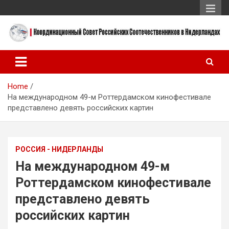
Skip
to
content
Координационный Совет Российских Соотечественников в
Координационный Совет
Нидерландах
Российских
Home
Соотечественников в
На международном 49-м Роттердамском кинофестивале
Нидерландах
представлено девять российских картин
РОССИЯ - НИДЕРЛАНДЫ
На международном 49-м
Роттердамском кинофестивале
представлено девять
российских картин