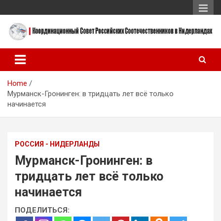
Skip
to
content
Координационный Совет Российских Соотечественников в
Координационный Совет
Нидерландах
Российских
Home
Соотечественников в
Мурманск-Гронинген: в тридцать лет всё только
Нидерландах
начинается
РОССИЯ - НИДЕРЛАНДЫ
Мурманск-Гронинген: в
тридцать лет всё только
начинается
ПОДЕЛИТЬСЯ: