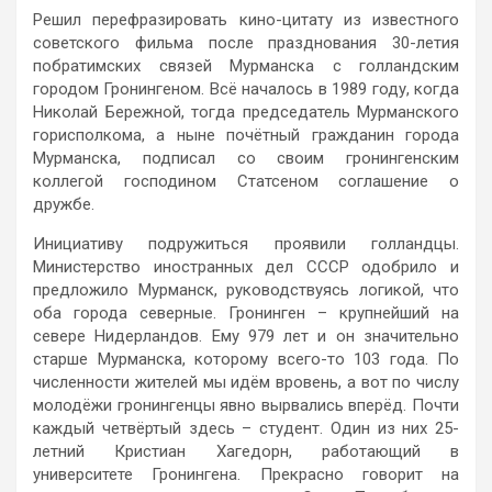
Решил перефразировать кино-цитату из известного
советского фильма после празднования 30-летия
побратимских связей Мурманска с голландским
городом Гронингеном. Всё началось в 1989 году, когда
Николай Бережной, тогда председатель Мурманского
горисполкома, а ныне почётный гражданин города
Мурманска, подписал со своим гронингенским
коллегой господином Статсеном соглашение о
дружбе.
Инициативу подружиться проявили голландцы.
Министерство иностранных дел СССР одобрило и
предложило Мурманск, руководствуясь логикой, что
оба города северные. Гронинген – крупнейший на
севере Нидерландов. Ему 979 лет и он значительно
старше Мурманска, которому всего-то 103 года. По
численности жителей мы идём вровень, а вот по числу
молодёжи гронингенцы явно вырвались вперёд. Почти
каждый четвёртый здесь – студент. Один из них 25-
летний Кристиан Хагедорн, работающий в
университете Гронингена. Прекрасно говорит на