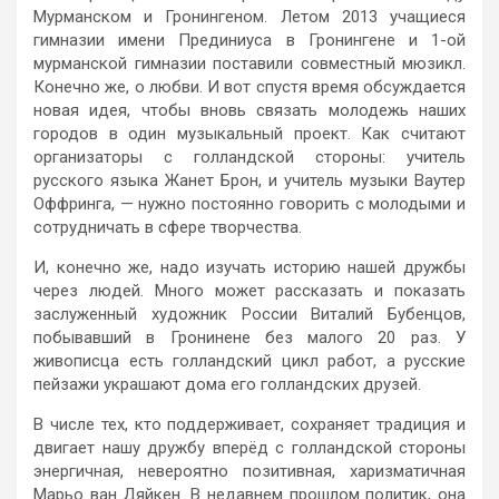
Мурманском и Гронингеном. Летом 2013 учащиеся
гимназии имени Прединиуса в Гронингене и 1-ой
мурманской гимназии поставили совместный мюзикл.
Конечно же, о любви. И вот спустя время обсуждается
новая идея, чтобы вновь связать молодежь наших
городов в один музыкальный проект. Как считают
организаторы с голландской стороны: учитель
русского языка Жанет Брон, и учитель музыки Ваутер
Оффринга, — нужно постоянно говорить с молодыми и
сотрудничать в сфере творчества.
И, конечно же, надо изучать историю нашей дружбы
через людей. Много может рассказать и показать
заслуженный художник России Виталий Бубенцов,
побывавший в Гронинене без малого 20 раз. У
живописца есть голландский цикл работ, а русские
пейзажи украшают дома его голландских друзей.
В числе тех, кто поддерживает, сохраняет традиция и
двигает нашу дружбу вперёд с голландской стороны
энергичная, невероятно позитивная, харизматичная
Марьо ван Дяйкен. В недавнем прошлом политик, она