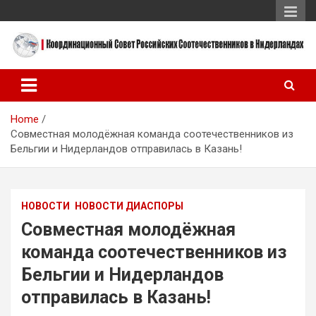
Skip
to
content
Координационный Совет Российских Соотечественников в
Координационный Совет
Нидерландах
Российских
Home
Соотечественников в
Совместная молодёжная команда соотечественников из
Нидерландах
Бельгии и Нидерландов отправилась в Казань!
НОВОСТИ
НОВОСТИ ДИАСПОРЫ
Совместная молодёжная
команда соотечественников из
Бельгии и Нидерландов
отправилась в Казань!