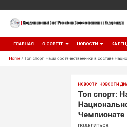
Skip
to
content
Координационный Совет Российских Соотечественников в
Координационный
Нидерландах
ГЛАВНАЯ
О СОВЕТЕ
НОВОСТИ
КАЛЕН
Совет Российских
Home
Топ спорт: Наши соотечественники в составе Наци
Соотечественников в
Нидерландах
НОВОСТИ
НОВОСТИ ДИ
Топ спорт: 
Национально
Чемпионате 
ПОДЕЛИТЬСЯ: