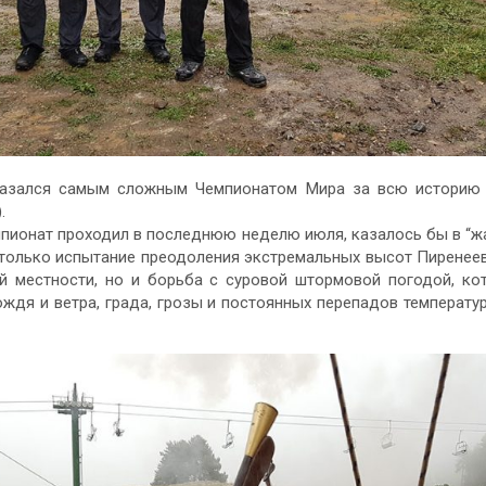
казался самым сложным Чемпионатом Мира за всю историю 
.
емпионат проходил в последнюю неделю июля, казалось бы в “ж
 только испытание преодоления экстремальных высот Пиренеев
й местности, но и борьба с суровой штормовой погодой, ко
ждя и ветра, града, грозы и постоянных перепадов температу