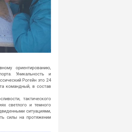
вному ориентированию,
орта. Уникальность и
ссический Рогейн это 24
та командный, в состав
сливости, тактического
иях светлого и темного
едвиденными ситуациями,
ять силы на протяжении