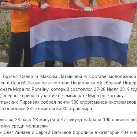
и, братья Север и Максим Латышовы в составе молодёжной
аев и Сергей Латышов в составе Национальной сборной Нидер
онате Мира по Рогейну, который состоялся 27-28 Июля 2019 го
) впервые приняла участие в Чемпионате Мира по Рогейну.
спанских Пиренеях собрал почти 900 спортсменов-экстремалов 
ра боролись 381 команды из 35 стран мира.
ы за 23 часа 23 минуты и 47 секунд набрали 140 очков и во
гейну среди молодёжи.
ы Олег Акнаев и Сергей Латышов боролись в категории 40+ и в