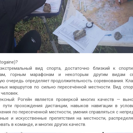
Rogaine)?
экстремальный вид спорта, достаточно близкий к спорти
кам, горным марафонам и некоторым другим видам сп
ую очередь определяет продолжительность соревнования. Кла
ных маршрутов по сильно пересечённой местности. Вид спор
 человек.
ксный: Рогейн является проверкой многих качеств — выно
 пути прохождения дистанции, навыков навигации в услов
жения по пересеченной местности, умения справляться с непр
нные и искусственные препятствия на местности, распредел
вать в команде, и многих других качеств.