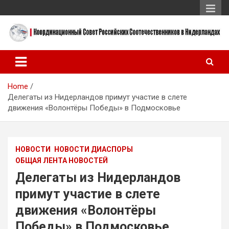
Skip
to
content
Координационный Совет Российских Соотечественников в
Координационный Совет
Нидерландах
Российских
Home
Соотечественников в
Делегаты из Нидерландов примут участие в слете
Нидерландах
движения «Волонтёры Победы» в Подмосковье
НОВОСТИ
НОВОСТИ ДИАСПОРЫ
ОБЩАЯ ЛЕНТА НОВОСТЕЙ
Делегаты из Нидерландов
примут участие в слете
движения «Волонтёры
Победы» в Подмосковье