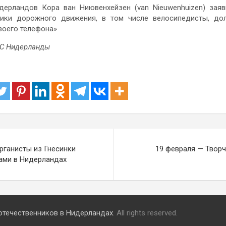
дерландов Кора ван Ниювенхейзен (van Nieuwenhuizen) заяв
ники дорожного движения, в том числе велосипедисты, до
своего телефона»
РС Нидерланды
рганисты из Гнесинки
19 февраля — Творч
тами в Нидерландах
течественников в Нидерландах
. All rights reserved.