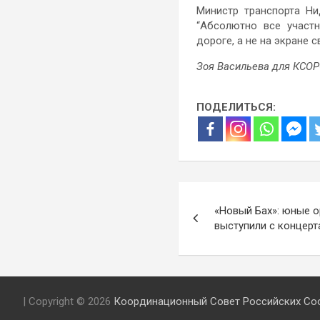
Министр транспорта Ни
“Абсолютно все участ
дороге, а не на экране 
Зоя Васильева для КСО
ПОДЕЛИТЬСЯ:
Навигация
«Новый Бах»: юные о
по
выступили с концер
записям
| Copyright © 2026
Координационный Совет Российских Соо