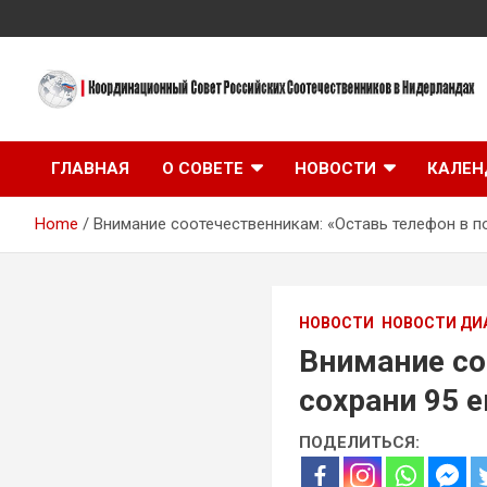
Skip
to
content
Координационный Совет Российских Соотечественников в
Координационный
Нидерландах
ГЛАВНАЯ
О СОВЕТЕ
НОВОСТИ
КАЛЕН
Совет Российских
Home
Внимание соотечественникам: «Оставь телефон в по
Соотечественников в
Нидерландах
НОВОСТИ
НОВОСТИ ДИ
Внимание со
сохрани 95 
ПОДЕЛИТЬСЯ: