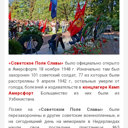
«Советское Поле Славы»
было официально открыто
в Амерсфорте 18 ноября 1948 г. Изначально там был
захоронен 101 советский солдат, 77 из которых были
расстреляны 9 апреля 1942 г., остальные умерли от
голода, болезней и издевательств в
концлагере Камп
Амерсфорт
. Большинство из них были из
Узбекистана.
Позже на
«Советском Поле Славы»
были
перезахоронены и другие советские военнопленные, и
на сегодняшний день на мемориале в Нидерландах
нашли свое последнее пристанище 865