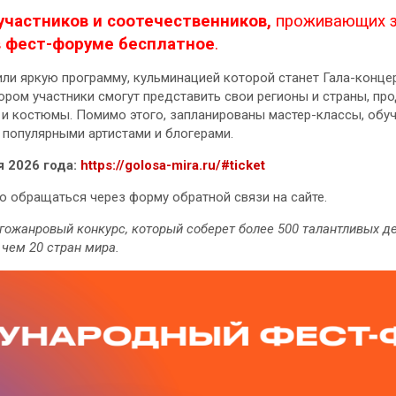
участников и соотечественников,
проживающих 
в фест-форуме бесплатное
.
ли яркую программу, кульминацией которой станет Гала-концер
тором участники смогут представить свои регионы и страны, п
и костюмы. Помимо этого, запланированы мастер-классы, обу
с популярными артистами и блогерами.
я 2026 года:
https://golosa-mira.ru/#ticket
 обращаться через форму обратной связи на сайте.
гожанровый конкурс, который соберет более 500 талантливых де
 чем 20 стран мира.