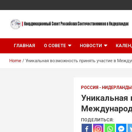
Skip
to
content
Координационный Совет Российских Соотечественников в
Координационный
Нидерландах
ГЛАВНАЯ
О СОВЕТЕ
НОВОСТИ
КАЛЕН
Совет Российских
Home
Уникальная возможность принять участие в Между
Соотечественников в
Нидерландах
РОССИЯ - НИДЕРЛАНДЫ
Уникальная 
Международн
ПОДЕЛИТЬСЯ: