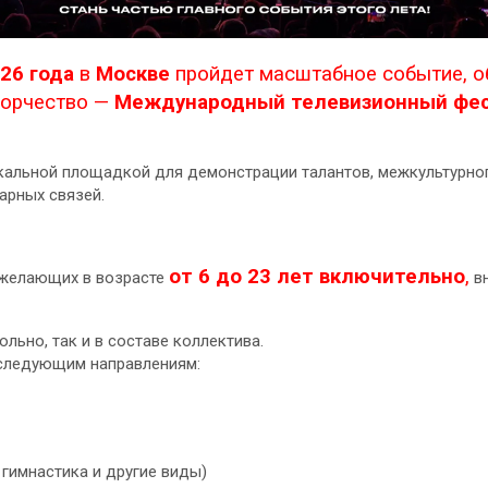
026 года
в
Москве
пройдет масштабное событие, 
творчество —
Международный телевизионный фес
кальной площадкой для демонстрации талантов, межкультурног
арных связей.
от 6 до 23 лет включительно
,
 желающих в возрасте
вн
льно, так и в составе коллектива.
 следующим направлениям:
 гимнастика и другие виды)