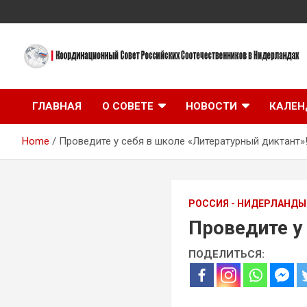
Skip
to
content
Координационный Совет Российских Соотечественников в
Координационный
Нидерландах
ГЛАВНАЯ
О СОВЕТЕ
НОВОСТИ
КАЛЕН
Совет Российских
Home
Проведите у себя в школе «Литературный диктант»
Соотечественников в
Нидерландах
РОССИЯ - НИДЕРЛАНДЫ
Проведите у
ПОДЕЛИТЬСЯ: