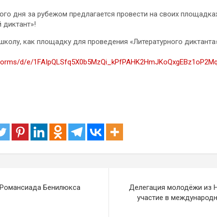
го дня за рубежом предлагается провести на своих площадках
 диктант»!
школу, как площадку для проведения «Литературного диктанта
om/forms/d/e/1FAIpQLSfq5X0b5MzQi_kPfPAHK2HmJKoQxgEBz1oP2M
“Романсиада Бенилюкса
Делегация молодёжи из 
участие в международн