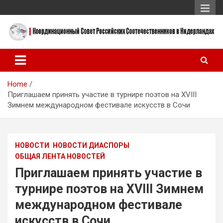
Skip
to
content
Координационный Совет Российских Соотечественников в
Координационный Совет
Нидерландах
Российских
Home
Соотечественников в
Приглашаем принять участие в турнире поэтов на ХVIII
Нидерландах
Зимнем международном фестивале искусств в Сочи
НОВОСТИ
НОВОСТИ ДИАСПОРЫ
ОБЩАЯ ЛЕНТА НОВОСТЕЙ
Приглашаем принять участие в
турнире поэтов на ХVIII Зимнем
международном фестивале
искусств в Сочи