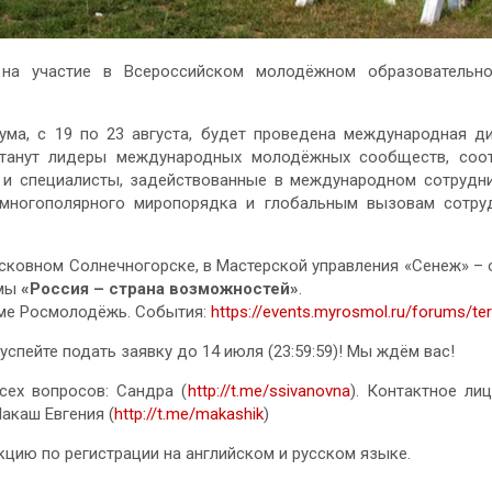
на участие в Всероссийском молодёжном образовательн
ума, с 19 по 23 августа, будет проведена международная д
станут лидеры международных молодёжных сообществ, соот
 и специалисты, задействованные в международном сотрудни
многополярного миропорядка и глобальным вызовам сотру
сковном Солнечногорске, в Мастерской управления «Сенеж» – 
рмы
«Россия – страна возможностей»
.
рме Росмолодёжь. События:
https://events.myrosmol.ru/forums/ter
 успейте подать заявку до 14 июля (23:59:59)! Мы ждём вас!
сех вопросов: Сандрa (
http://t.me/ssivanovna
). Контактное ли
акаш Евгения (
http://t.me/makashik
)
кцию по регистрации на английском и русском языке.