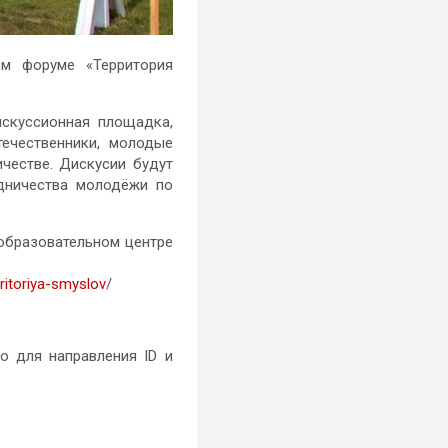
ом форуме «Территория
искуссионная площадка,
ечественники, молодые
честве. Дискусии будут
дничества молодёжи по
образовательном центре
ritoriya-smyslov
/
цо для направления ID и