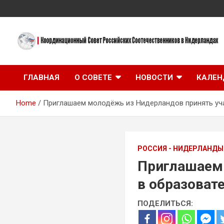
Skip
to
content
Координационный Совет Российских Соотечественников в
Координационный
Нидерландах
ГЛАВНАЯ
О СОВЕТЕ
НОВОСТИ
КАЛЕН
Совет Российских
Home
Приглашаем молодёжь из Нидерландов принять уч
Соотечественников в
Нидерландах
РОССИЯ - НИДЕРЛАНДЫ
Приглашаем 
в образоват
ПОДЕЛИТЬСЯ: