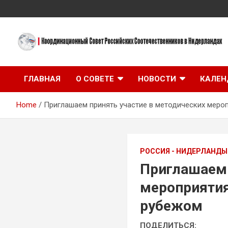
Skip
to
content
Координационный Совет Российских Соотечественников в
Координационный
Нидерландах
ГЛАВНАЯ
О СОВЕТЕ
НОВОСТИ
КАЛЕН
Совет Российских
Home
Приглашаем принять участие в методических меро
Соотечественников в
Нидерландах
РОССИЯ - НИДЕРЛАНДЫ
Приглашаем 
мероприятия
рубежом
ПОДЕЛИТЬСЯ: