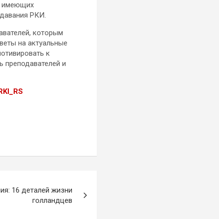
, имеющих
одавания РКИ.
авателей, которым
тветы на актуальные
мотивировать к
ь преподавателей и
mRKI_RS
ия: 16 деталей жизни
голландцев