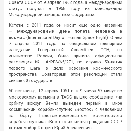
Совета СССР от 9 апреля 1962 года, а международный
статус получил в 1968 году на конференции
Международной авиационной федерации.
Кстати, с 2011 года он носит еще одно название
—
Международный день полета человека в
космос
(International Day of Human Space Flight). О чем
7 апреля 2011 года на специальном пленарном
заседании Генеральной Ассамблеи ООН, по
инициативе России, была принята официальная
резолюция № A/RES/65/271, по случаю 50-летия
первого шага в деле освоения космического
пространства. Соавторами этой резолюции стали
свыше 60 государств.
60 лет назад, 12 апреля 1961 г., в 9 часов 57 минут по
московскому времени в ТАСС вышло сообщение: «на
орбиту вокруг Земли выведен первый в мире
космический корабль-спутник «Восток» с человеком
на борту. Пилотом-космонавтом космического
корабля-спутника «Восток» является гражданин СССР
летчик майор Гагарин Юрий Алексеевич».