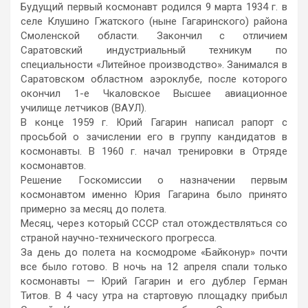
Будущий первый космонавт родился 9 марта 1934 г. в
селе Клушино Гжатского (ныне Гагаринского) района
Смоленской области. Закончил с отличием
Саратовский индустриальный техникум по
специальности «Литейное производство». Занимался в
Саратовском областном аэроклубе, после которого
окончил 1-е Чкаловское Высшее авиационное
училище летчиков (ВАУЛ).
В конце 1959 г. Юрий Гагарин написал рапорт с
просьбой о зачислении его в группу кандидатов в
космонавты. В 1960 г. начал тренировки в Отряде
космонавтов.
Решение Госкомиссии о назначении первым
космонавтом именно Юрия Гагарина было принято
примерно за месяц до полета.
Месяц, через который СССР стал отождествляться со
страной научно-технического прогресса.
За день до полета на космодроме «Байконур» почти
все было готово. В ночь на 12 апреля спали только
космонавты — Юрий Гагарин и его дублер Герман
Титов. В 4 часу утра на стартовую площадку прибыл