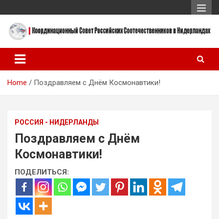
Skip
to
content
Координационный Совет Российских Соотечественников в
Координационный Совет
Нидерландах
Российских
Home
Поздравляем с Днём Космонавтики!
Соотечественников в
Нидерландах
РОССИЯ - НИДЕРЛАНДЫ
Поздравляем с Днём
Космонавтики!
ПОДЕЛИТЬСЯ: