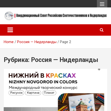
Skip
to
content
Координационный Совет Российских Соотечественников в
Координационный Совет
Нидерландах
Российских
Home
Россия — Нидерланды
Page 2
Соотечественников в
Нидерландах
Рубрика:
Россия — Нидерланды